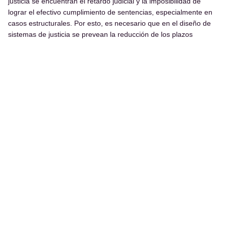
justicia se encuentran el retardo judicial y la imposibilidad de
lograr el efectivo cumplimiento de sentencias, especialmente en
casos estructurales. Por esto, es necesario que en el diseño de
sistemas de justicia se prevean la reducción de los plazos
administrativos y judiciales, sanciones para los casos de demora
en las respuestas, así como mecanismos concretos y efectivos
que garanticen el cumplimiento integral y oportuno de las
decisiones judiciales.
Mirá las propuestas para derribar barreras económicas que
obstaculizan el acceso a la justicia.
Ver propuestas
Conocer más
Volver al inicio