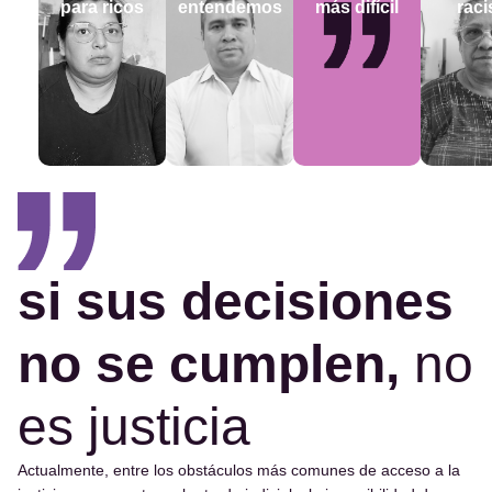
para ricos
entendemos
más difícil
raci
si sus decisiones
no se cumplen,
no
es justicia
Actualmente, entre los obstáculos más comunes de acceso a la